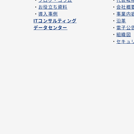
・
ブログ・コラム
・
代表挨
・
お役立ち資料
・
会社概
・
導入事例
・
事業内
ITコンサルティング
・
沿革
データセンター
・
電子公
・
組織図
・
セキュ