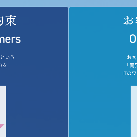
」という
お客
のを
「開
。
ITの