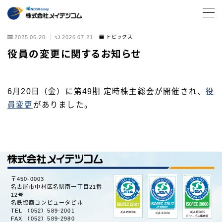
MENU
2025.06.20
2026.07.21
トピックス
役員の変更に関するお知らせ
サービス・ソリューション
サービス一覧
6月20日（金）に第49期 定時株主総会が開催され、
役
ブログ・コラム
員変更
がありました。
お役立ち資料
導入事例
トピックス
〒450-0003
名古屋市中村区名駅南一丁目21番
ITコンサルティング
12号
名鉄協商コンピュータビル
TEL （052）589-2001
FAX （052）589-2980
データセンター