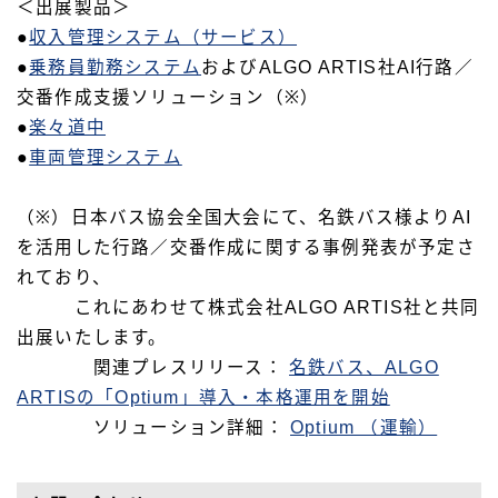
＜出展製品＞
●
収入管理システム（サービス）
会社情報
●
乗務員勤務システム
およびALGO ARTIS社AI行路／
交番作成支援ソリューション（※）
代表挨拶・経営理念
●
楽々道中
会社概要
●
車両管理システム
事業内容
（※）日本バス協会全国大会にて、名鉄バス様よりAI
沿革
を活用した行路／交番作成に関する事例発表が予定さ
電子公告
れており、
組織図
これにあわせて株式会社ALGO ARTIS社と共同
セキュリティへの取組み
出展いたします。
関連プレスリリース：
名鉄バス、ALGO
ARTISの「Optium」導入・本格運用を開始
新卒採用
ソリューション詳細：
Optium （運輸）
新卒採用情報
部署紹介