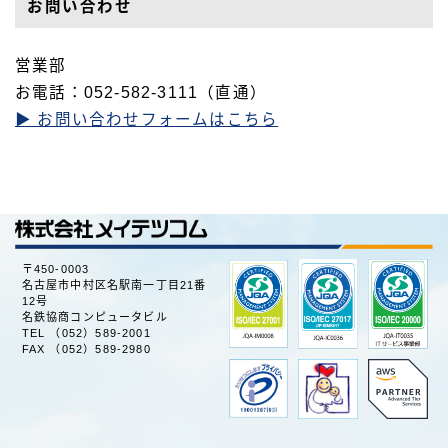
お問い合わせ
人で見るメイコム
データで見るメイコム
営業部
働く環境・制度
お電話：052-582-3111（直通）
▶ お問い合わせフォームはこちら
キャリア採用
障がい者採用
問合せ
〒450-0003
名古屋市中村区名駅南一丁目21番
12号
メイコムSDGs宣言
名鉄協商コンピュータビル
TEL （052）589-2001
FAX （052）589-2980
本サイトのご利用にあたって
プライバシーポリシー