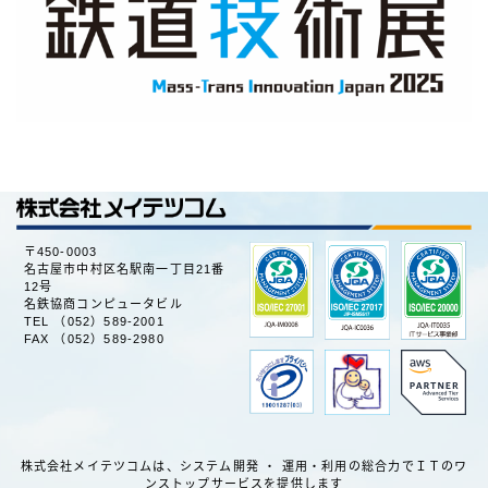
会社情報
代表挨拶・経営理念
会社概要
事業内容
沿革
電子公告
〒450-0003
名古屋市中村区名駅南一丁目21番
組織図
12号
名鉄協商コンピュータビル
TEL （052）589-2001
セキュリティへの取組み
FAX （052）589-2980
新卒採用
新卒採用情報
部署紹介
株式会社メイテツコムは、システム開発 ・ 運用・利用の総合力でＩＴのワ
ンストップサービスを提供します